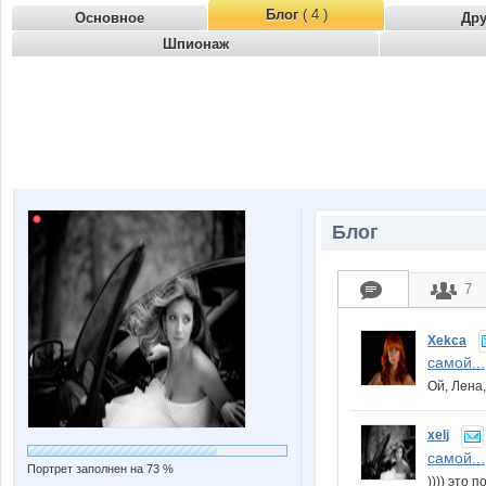
Блог
( 4 )
Основное
Др
Шпионаж
Блог
7
Xekca
самой...
Ой, Лена,
xelj
самой...
Портрет заполнен на 73 %
)))) это 