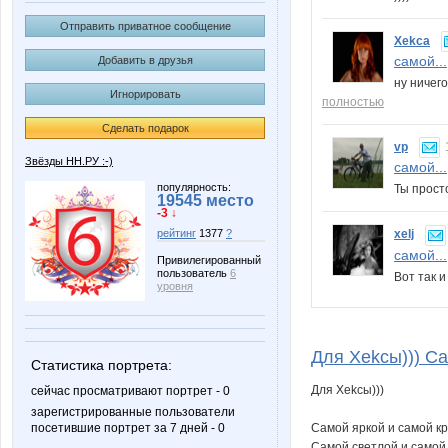
Отправить приватное сообщение
Xekca
самой...
Добавить в друзья
ну ничег
Игнорировать
полностью
Сделать подарок
vp
Звёзды НН.РУ :-)
самой...
популярность:
Ты просто
19545 место
-3 ↓
рейтинг
1377
?
xelj
самой...
Привилегированный
пользователь
6
Вот так 
уровня
Для Xekcы))) Са
Статистика портрета:
Для Xekcы)))
сейчас просматривают портрет - 0
зарегистрированные пользователи
Самой яркой и самой кр
посетившие портрет за 7 дней - 0
Самой светлой и самой